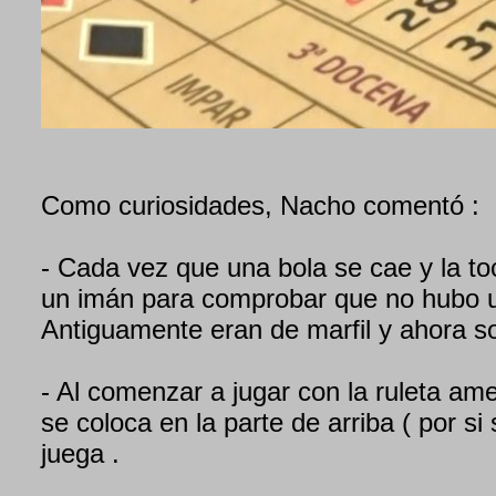
Como curiosidades, Nacho comentó :
- Cada vez que una bola se cae y la to
un imán para comprobar que no hubo 
Antiguamente eran de marfil y ahora so
- Al comenzar a jugar con la ruleta am
se coloca en la parte de arriba ( por si
juega .