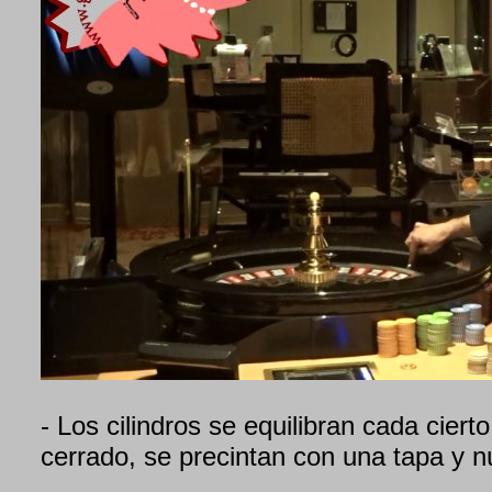
- Los cilindros se equilibran cada cier
cerrado, se precintan con una tapa y n