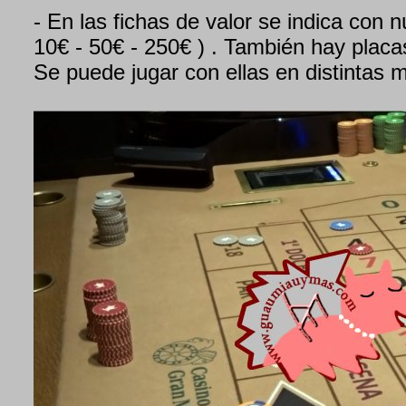
- En las fichas de valor se indica con 
10€ - 50€ - 250€ ) . También hay placa
Se puede jugar con ellas en distintas 