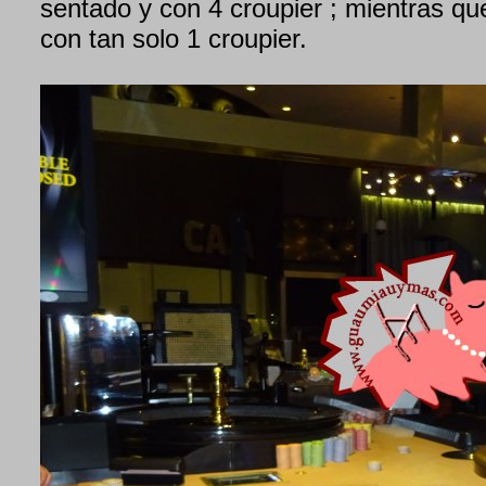
sentado y con 4 croupier ; mientras qu
con tan solo 1 croupier.