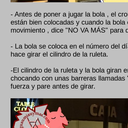
- Antes de poner a jugar la bola , el cr
están bien colocadas y cuando la bola 
movimiento , dice "NO VA MÁS" para q
- La bola se coloca en el número del 
hace girar el cilindro de la ruleta.
-El cilindro de la ruleta y la bola giran 
chocando con unas barreras llamadas 
fuerza y pare antes de girar.