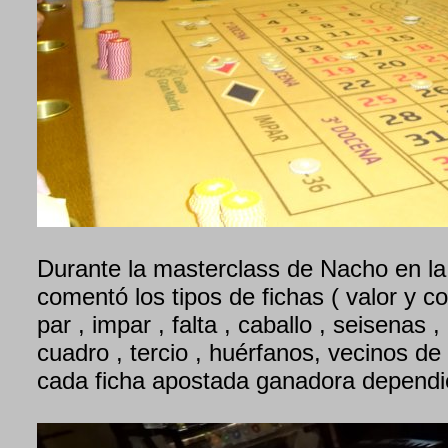
Durante la masterclass de Nacho en la
comentó los tipos de fichas ( valor y co
par , impar , falta , caballo , seisenas
cuadro , tercio , huérfanos, vecinos de 
cada ficha apostada ganadora dependie