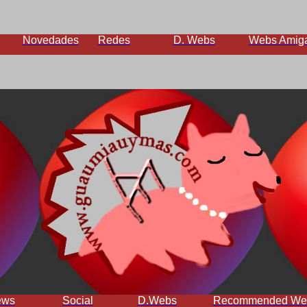
Novedades
Redes
D. Webs
Webs Amig
ews
Social
D.Webs
Recommended We