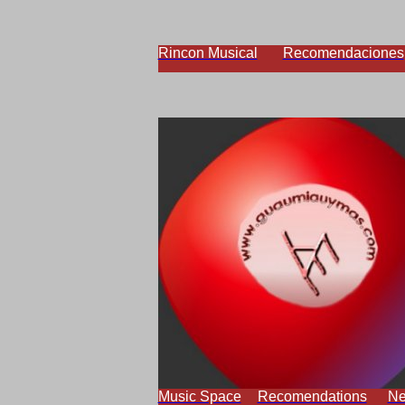
Rincon Musical
Recomendaciones
Music Space
Recomendations
N