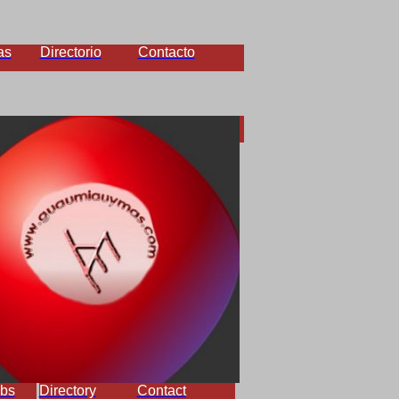
as
Directorio
Contacto
bs
Directory
Contact