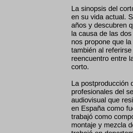
La sinopsis del cort
en su vida actual.
años y descubren q
la causa de las dos
nos propone que la h
también al referirs
reencuentro entre l
corto.
La postproducción d
profesionales del se
audiovisual que res
en España como fue
trabajó como compos
montaje y mezcla d