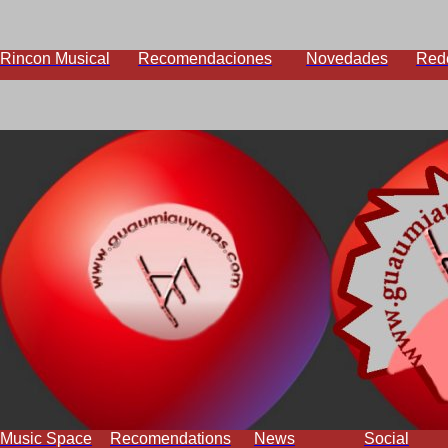
Rincon Musical
Recomendaciones
Novedades
Red
Music Space
Recomendations
News
Social