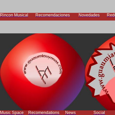
Rincon Musical
Recomendaciones
Novedades
Red
Music Space
Recomendations
News
Social