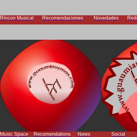
Rincon Musical
Recomendaciones
Novedades
Red
Music Space
Recomendations
News
Social