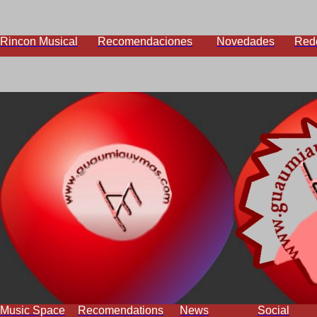
Rincon Musical
Recomendaciones
Novedades
Red
Music Space
Recomendations
News
Social