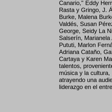
Canario," Eddy Her
Rasta y Gringo, J. 
Burke, Malena Burke
Valdés, Susan Pérez
George, Seidy La N
Salserín, Marianela
Pututi, Marlon Fern
Adriana Cataño, Gab
Cartaya y Karen Mar
talentos, provenient
música y la cultura,
atrayendo una audie
liderazgo en el entr