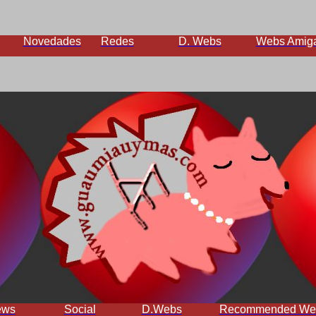
Novedades
Redes
D. Webs
Webs Amig
ews
Social
D.Webs
Recommended We