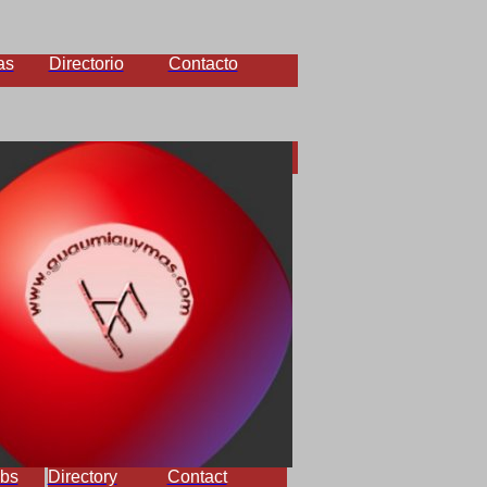
as
Directorio
Contacto
bs
Directory
Contact