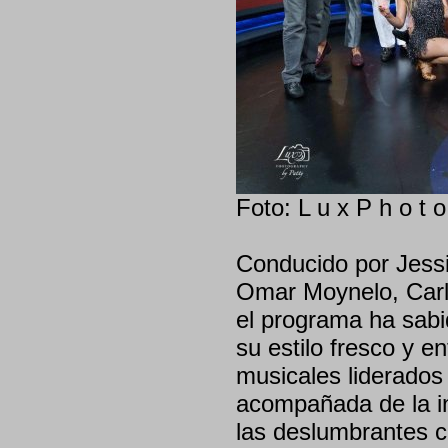
Foto: L u x P h o t o
Conducido por Jess
Omar Moynelo, Carl
el programa ha sabi
su estilo fresco y 
musicales liderados 
acompañada de la inc
las deslumbrantes c