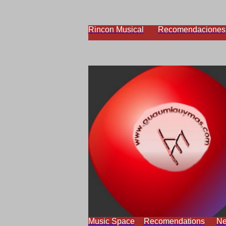
Rincon Musical
Recomendaciones
Music Space
Recomendations
N