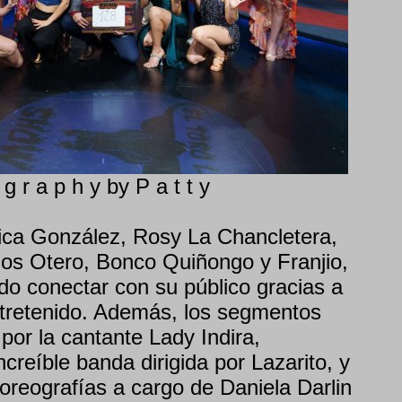
 g r a p h y by P a t t y
ica González, Rosy La Chancletera,
os Otero, Bonco Quiñongo y Franjio,
do conectar con su público gracias a
entretenido. Además, los segmentos
por la cantante Lady Indira,
reíble banda dirigida por Lazarito, y
oreografías a cargo de Daniela Darlin