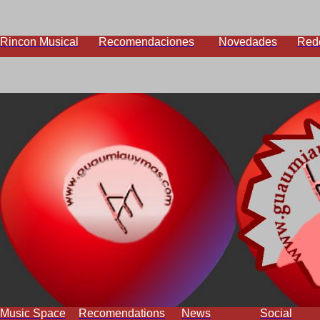
Rincon Musical
Recomendaciones
Novedades
Red
Music Space
Recomendations
News
Social