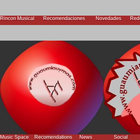
Rincon Musical
Recomendaciones
Novedades
Red
Music Space
Recomendations
News
Social