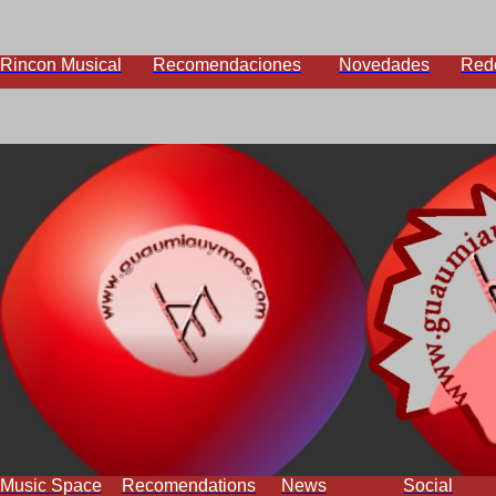
Rincon Musical
Recomendaciones
Novedades
Red
Music Space
Recomendations
News
Social