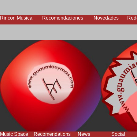
Rincon Musical
Recomendaciones
Novedades
Red
Music Space
Recomendations
News
Social