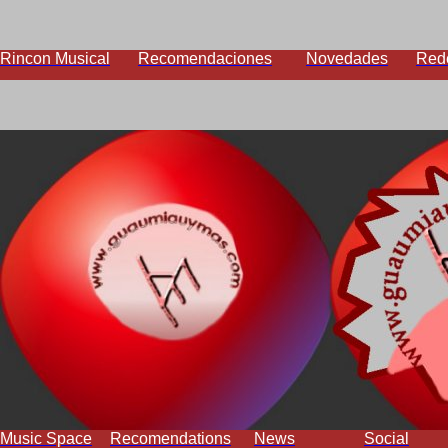
Rincon Musical
Recomendaciones
Novedades
Red
Music Space
Recomendations
News
Social