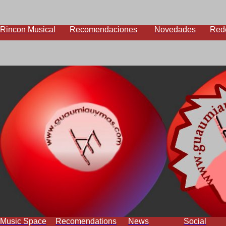
Rincon Musical
Recomendaciones
Novedades
Red
Music Space
Recomendations
News
Social