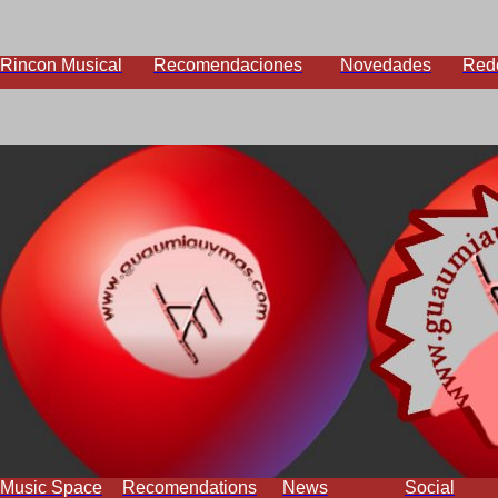
Rincon Musical
Recomendaciones
Novedades
Red
Music Space
Recomendations
News
Social