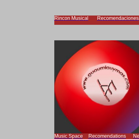
Rincon Musical
Recomendaciones
Music Space
Recomendations
N