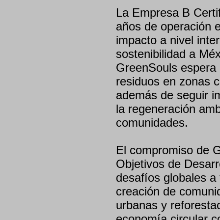
La Empresa B Certif
años de operación e
impacto a nivel inte
sostenibilidad a Mé
GreenSouls espera 
residuos en zonas crí
además de seguir i
la regeneración ambi
comunidades.
El compromiso de G
Objetivos de Desarr
desafíos globales a
creación de comunid
urbanas y reforesta
economía circular c