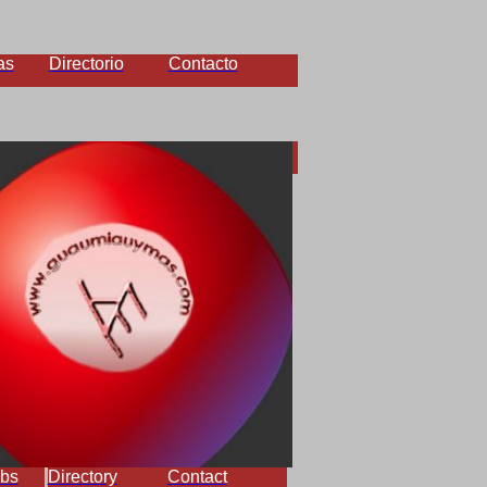
as
Directorio
Contacto
bs
Directory
Contact