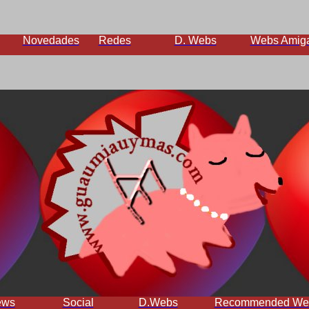
Novedades
Redes
D. Webs
Webs Amig
ews
Social
D.Webs
Recommended We