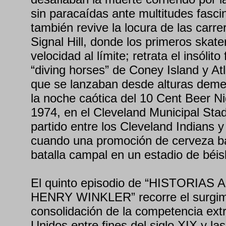
sin paracaídas ante multitudes fasci
también revive la locura de las carr
Signal Hill, donde los primeros skater
velocidad al límite; retrata el insóli
“diving horses” de Coney Island y Atla
que se lanzaban desde alturas demen
la noche caótica del 10 Cent Beer Nig
1974, en el Cleveland Municipal Sta
partido entre los Cleveland Indians 
cuando una promoción de cerveza b
batalla campal en un estadio de béis
El quinto episodio de “HISTORI
HENRY WINKLER” recorre el surgimi
consolidación de la competencia ex
Unidos entre fines del siglo XIX y l