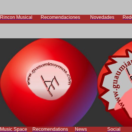
Rincon Musical
Recomendaciones
Novedades
Red
Music Space
Recomendations
News
Social