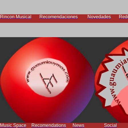
Rincon Musical
Recomendaciones
Novedades
Red
Music Space
Recomendations
News
Social