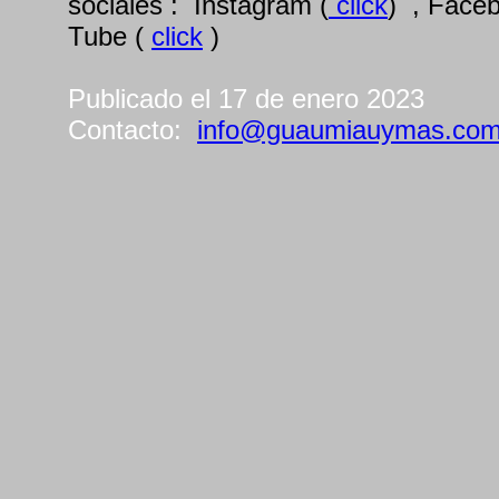
sociales : Instagram (
click
) , Face
Tube (
click
)
Publicado el 17 de enero 2023
Contacto:
info@guaumiauymas.co