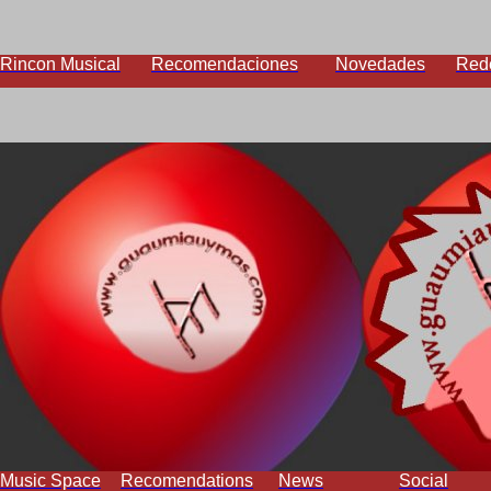
Rincon Musical
Recomendaciones
Novedades
Red
Music Space
Recomendations
News
Social