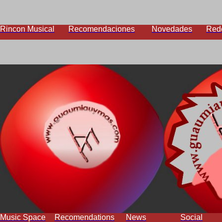
Rincon Musical
Recomendaciones
Novedades
Red
Music Space
Recomendations
News
Social