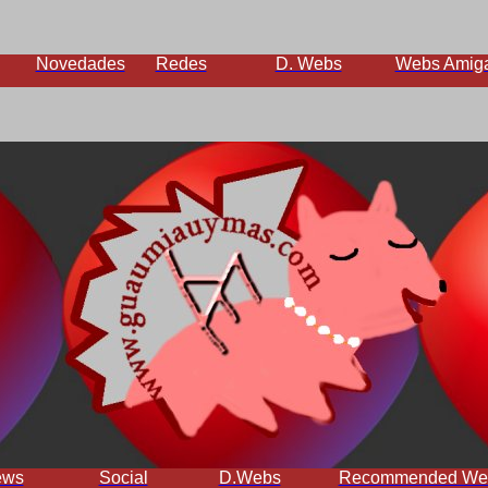
Novedades
Redes
D. Webs
Webs Amig
ews
Social
D.Webs
Recommended We