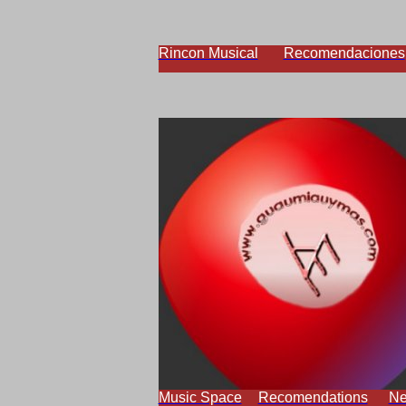
Rincon Musical
Recomendaciones
Music Space
Recomendations
N