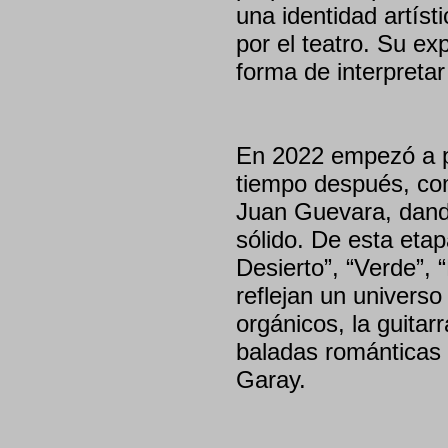
una identidad artís
por el teatro. Su ex
forma de interpreta
En 2022 empezó a pr
tiempo después, com
Juan Guevara, dand
sólido. De esta eta
Desierto”, “Verde”,
reflejan un univers
orgánicos, la guitarr
baladas románticas 
Garay.