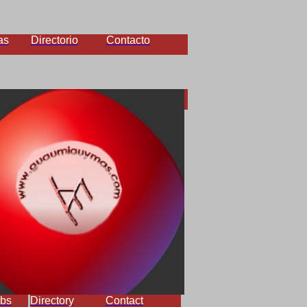
as
Directorio
Contacto
bs
Directory
Contact