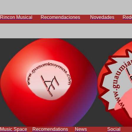
Rincon Musical
Recomendaciones
Novedades
Red
Music Space
Recomendations
News
Social