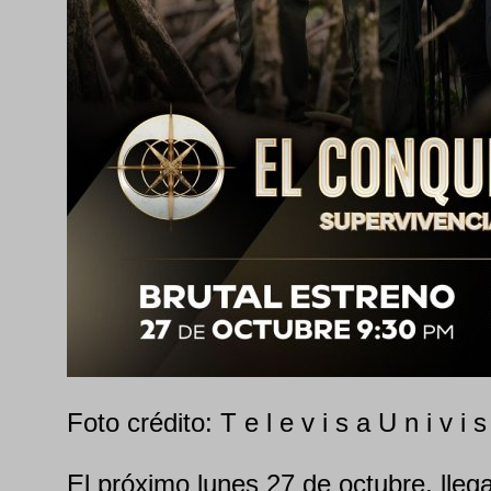
Foto crédito: T e l e v i s a U n i v i s
El próximo lunes 27 de octubre, llega