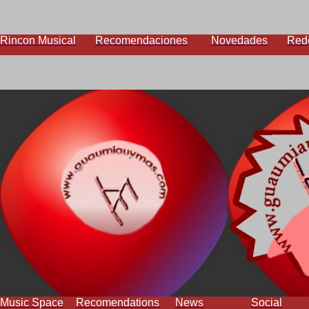
Rincon Musical
Recomendaciones
Novedades
Red
Music Space
Recomendations
News
Social