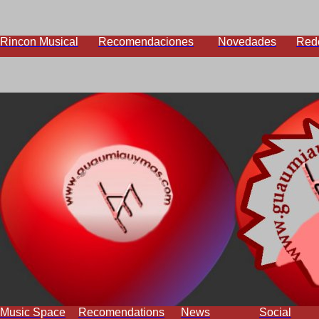
Rincon Musical
Recomendaciones
Novedades
Red
Music Space
Recomendations
News
Social