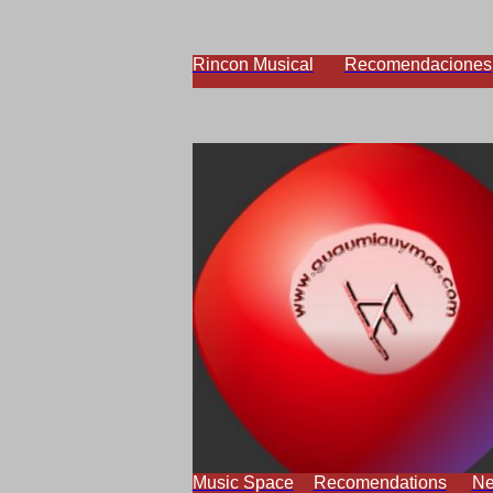
Rincon Musical
Recomendaciones
Music Space
Recomendations
N