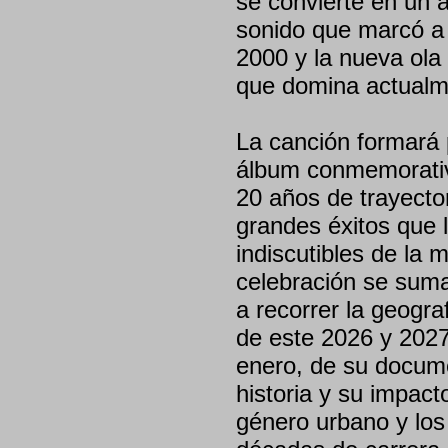
se convierte en un a
sonido que marcó a 
2000 y la nueva ola
que domina actualm
La canción formará p
álbum conmemorativ
20 años de trayector
grandes éxitos que 
indiscutibles de la 
celebración se suman
a recorrer la geogra
de este 2026 y 2027
enero, de su docum
historia y su impac
género urbano y los