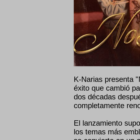
K-Narias presenta "
éxito que cambió par
dos décadas despué
completamente reno
El lanzamiento sup
los temas más emble