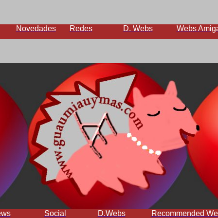
Novedades
Redes
D. Webs
Webs Amig
ews
Social
D.Webs
Recommended We