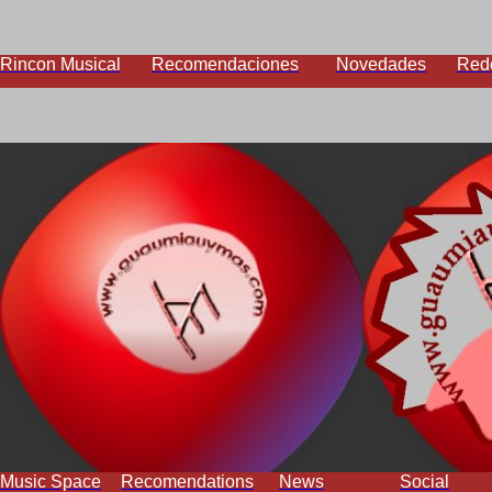
Rincon Musical
Recomendaciones
Novedades
Red
Music Space
Recomendations
News
Social