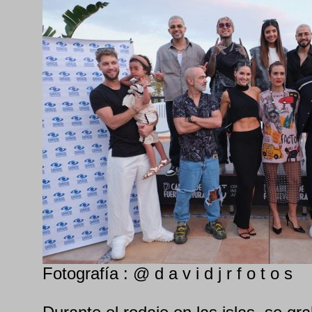
Fotografía : @ d a v i d j r f o t o s