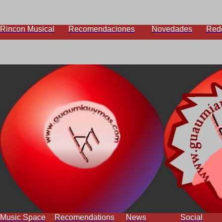
Rincon Musical
Recomendaciones
Novedades
Red
Music Space
Recomendations
News
Social