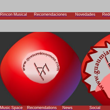
Rincon Musical
Recomendaciones
Novedades
Red
Music Space
Recomendations
News
Social