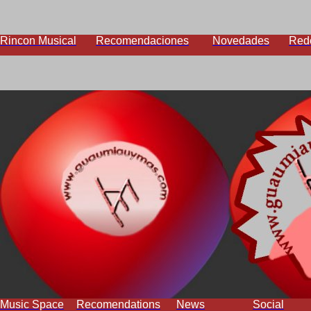
Rincon Musical
Recomendaciones
Novedades
Red
Music Space
Recomendations
News
Social