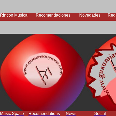
Rincon Musical
Recomendaciones
Novedades
Red
Music Space
Recomendations
News
Social