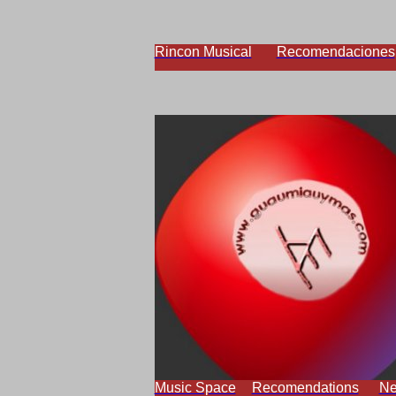
Rincon Musical
Recomendaciones
Music Space
Recomendations
N