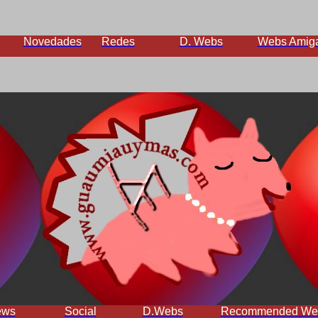
Novedades
Redes
D. Webs
Webs Amig
ews
Social
D.Webs
Recommended We