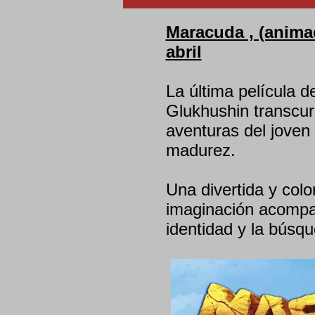
Maracuda , (animaci
abril
La última película d
Glukhushin transcurr
aventuras del joven
madurez.
Una divertida y colo
imaginación acompañ
identidad y la búsq