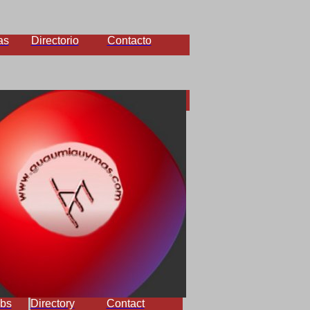
as
Directorio
Contacto
bs
Directory
Contact