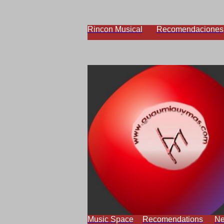
Rincon Musical
Recomendaciones
Music Space
Recomendations
N