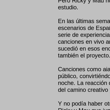
Pero Ricky y Mau no
estudio.
En las últimas seman
escenarios de Españ
serie de experienci
canciones en vivo an
sucedió en esos en
también el proyecto
Canciones como aiaia
público, convirtién
noche. La reacción 
del camino creativo
Y no podía haber ot