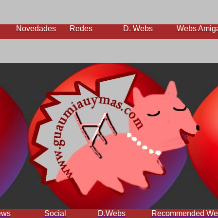
Novedades
Redes
D. Webs
Webs Amig
ews
Social
D.Webs
Recommended We