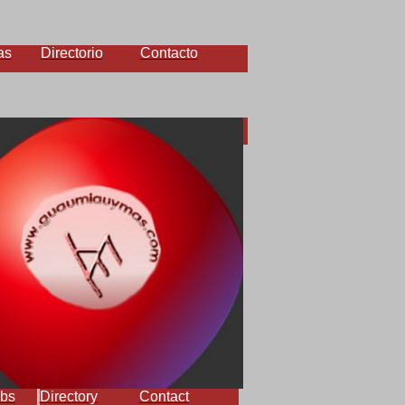
as
Directorio
Contacto
bs
Directory
Contact