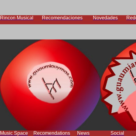
Rincon Musical
Recomendaciones
Novedades
Red
Music Space
Recomendations
News
Social