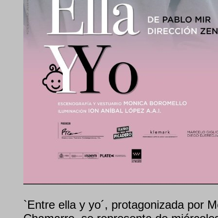
`Entre ella y yo´, protagonizada por M