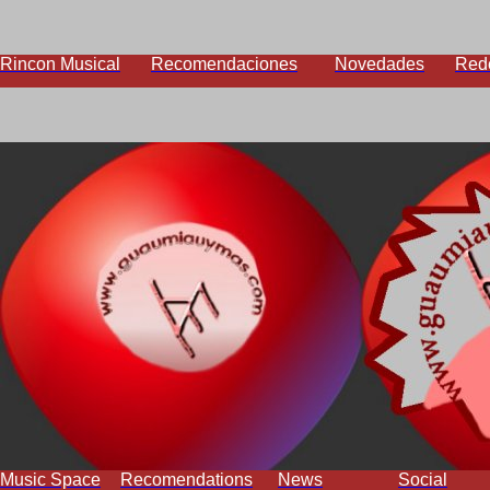
Rincon Musical
Recomendaciones
Novedades
Red
Music Space
Recomendations
News
Social