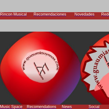
Rincon Musical
Recomendaciones
Novedades
Red
Music Space
Recomendations
News
Social