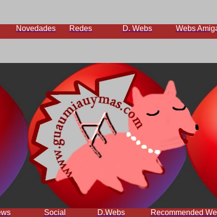
Novedades
Redes
D. Webs
Webs Amig
ews
Social
D.Webs
Recommended We