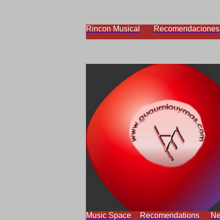
Rincon Musical
Recomendaciones
Music Space
Recomendations
N