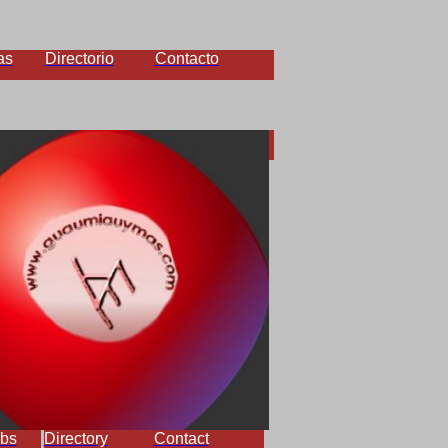
as
Directorio
Contacto
bs
Directory
Contact