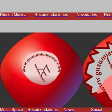
Rincon Musical
Recomendaciones
Novedades
Red
Music Space
Recomendations
News
Social