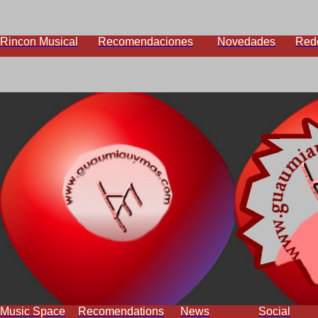
Rincon Musical
Recomendaciones
Novedades
Red
Music Space
Recomendations
News
Social