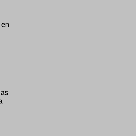
 en
las
a