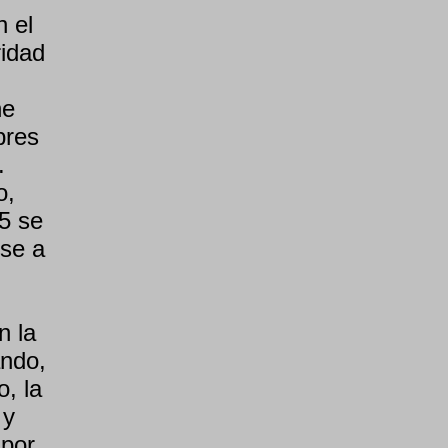
 el
ridad
he
bres
.
o,
95 se
se a
n la
ando,
o, la
 y
 por