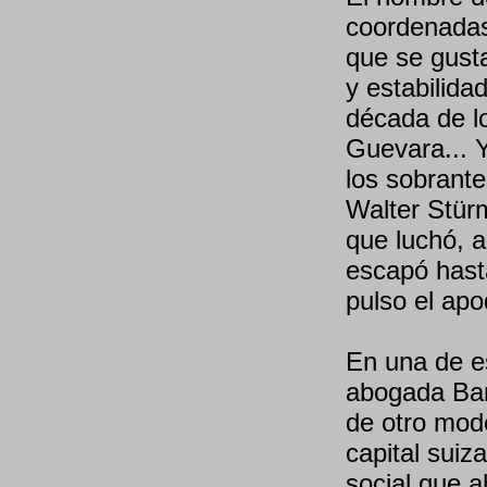
coordenadas
que se gusta
y estabilidad
década de l
Guevara... Y
los sobrante
Walter Stürm
que luchó, a
escapó hast
pulso el apo
En una de es
abogada Bar
de otro modo,
capital suiz
social que 