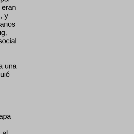
h eran
, y
manos
ug,
social
a una
uió
tapa
 el