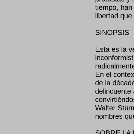
tiempo, han
libertad qu
SINOPSIS
Esta es la 
inconformis
radicalmente
En el contex
de la década
delincuente
convirtiénd
Walter Stürm
nombres que 
SOBRE LA 