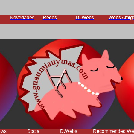
Novedades
Redes
D. Webs
Webs Amig
ews
Social
D.Webs
Recommended We