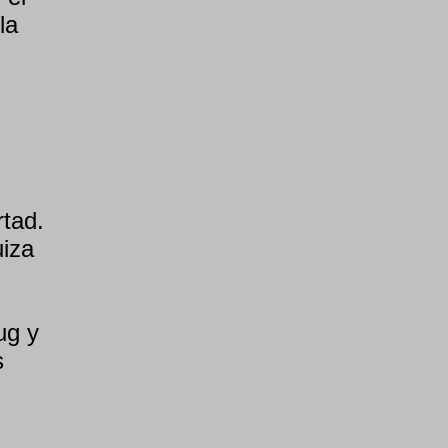
la
rtad.
uiza
ug y
s