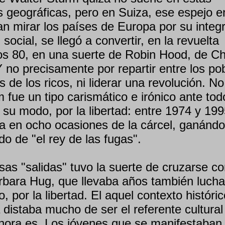
 geográficas, pero en Suiza, ese espejo en
n mirar los países de Europa por su integ
 social, se llegó a convertir, en la revuelta
os 80, en una suerte de Robin Hood, de C
 no precisamente por repartir entre los po
s de los ricos, ni liderar una revolución. No
 fue un tipo carismático e irónico ante tod
 su modo, por la libertad: entre 1974 y 19
a en ocho ocasiones de la cárcel, ganándo
do de "el rey de las fugas".
as "salidas" tuvo la suerte de cruzarse co
bara Hug, que llevaba años también luch
 por la libertad. El aquel contexto históric
a distaba mucho de ser el referente cultural
ahora es. Los jóvenes que se manifestaban