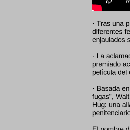
· Tras una p
diferentes f
enjaulados 
· La aclama
premiado ac
película del 
· Basada en 
fugas", Walt
Hug: una al
penitenciari
El nombre d