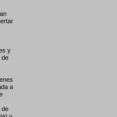
man
ertar
es y
 de
menes
ada a
e
 de
ia) y