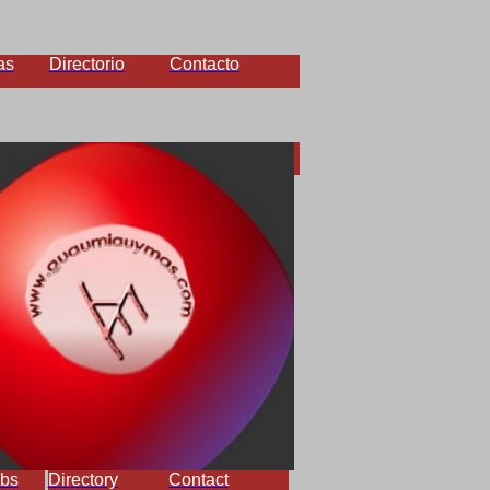
as
Directorio
Contacto
bs
Directory
Contact