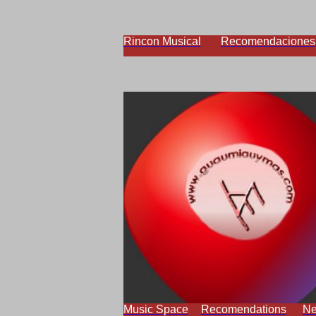
Rincon Musical
Recomendaciones
Music Space
Recomendations
N