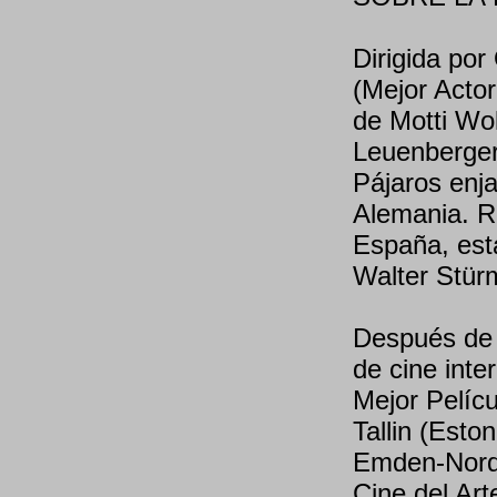
Dirigida por
(Mejor Actor
de Motti Wo
Leuenberger 
Pájaros enj
Alemania. R
España, está
Walter Stür
Después de u
de cine inte
Mejor Pelíc
Tallin (Esto
Emden-Norde
Cine del Ar