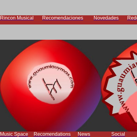
Rincon Musical
Recomendaciones
Novedades
Red
Music Space
Recomendations
News
Social