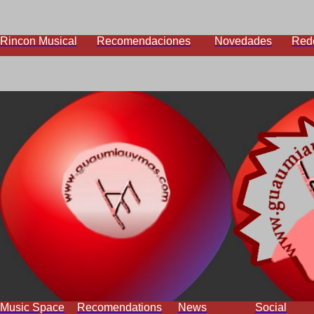
Rincon Musical
Recomendaciones
Novedades
Red
Music Space
Recomendations
News
Social