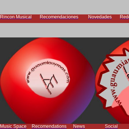
Rincon Musical
Recomendaciones
Novedades
Red
Music Space
Recomendations
News
Social