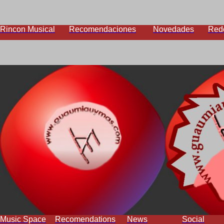
Rincon Musical
Recomendaciones
Novedades
Red
Music Space
Recomendations
News
Social