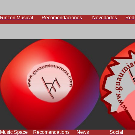
Rincon Musical
Recomendaciones
Novedades
Red
Music Space
Recomendations
News
Social