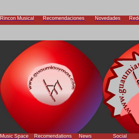
Rincon Musical
Recomendaciones
Novedades
Red
Music Space
Recomendations
News
Social