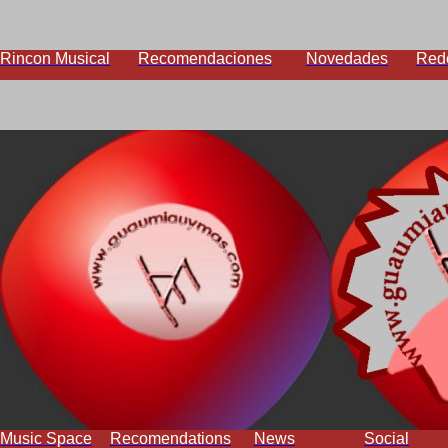
Rincon Musical
Recomendaciones
Novedades
Red
Music Space
Recomendations
News
Social