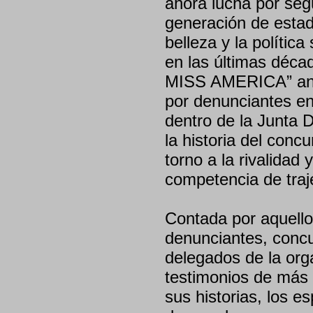
ahora lucha por seg
generación de estad
belleza y la políti
en las últimas déc
MISS AMERICA” anali
por denunciantes en
dentro de la Junta D
la historia del conc
torno a la rivalidad 
competencia de traj
Contada por aquello
denunciantes, conc
delegados de la orga
testimonios de más
sus historias, los e