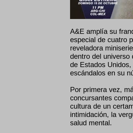
A&E amplía su franq
especial de cuatro 
reveladora miniseri
dentro del universo
de Estados Unidos,
escándalos en su nú
Por primera vez, m
concursantes compar
cultura de un certa
intimidación, la ver
salud mental.