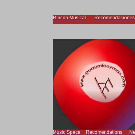
Rincon Musical
Recomendaciones
Music Space
Recomendations
N