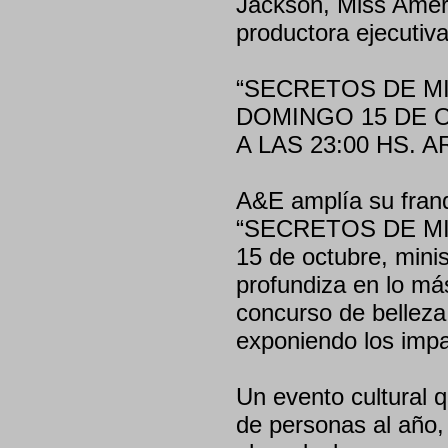
Jackson, Miss Amer
productora ejecutiva
“SECRETOS DE M
DOMINGO 15 DE 
A LAS 23:00 HS. 
A&E amplía su fran
“SECRETOS DE MIS
15 de octubre, mini
profundiza en lo más
concurso de belleza
exponiendo los impa
Un evento cultural q
de personas al año,