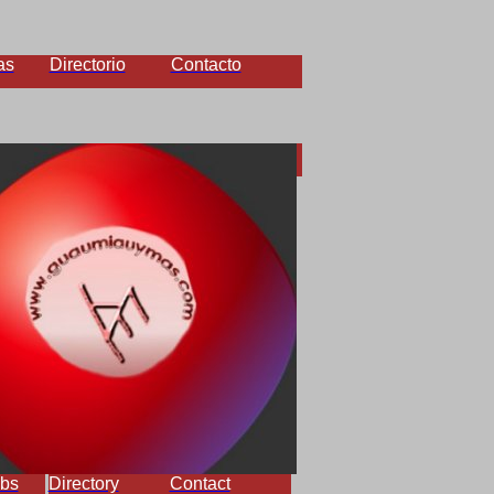
as
Directorio
Contacto
bs
Directory
Contact