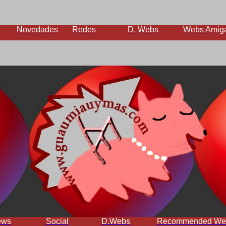
Novedades
Redes
D. Webs
Webs Amig
ews
Social
D.Webs
Recommended We