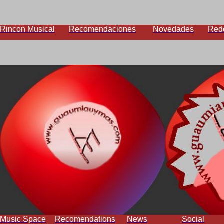
Rincon Musical
Recomendaciones
Novedades
Red
Music Space
Recomendations
News
Social