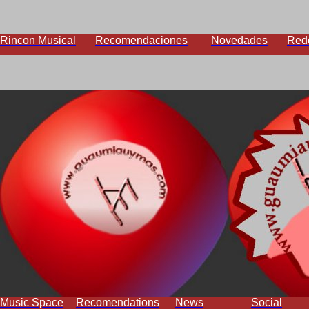
Rincon Musical
Recomendaciones
Novedades
Red
Music Space
Recomendations
News
Social