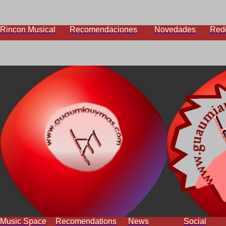
Rincon Musical
Recomendaciones
Novedades
Red
Music Space
Recomendations
News
Social