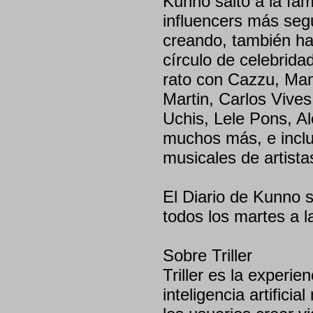
Kunno saltó a la fam
influencers más seg
creando, también ha
círculo de celebridad
rato con Cazzu, Man
Martin, Carlos Vives
Uchis, Lele Pons, A
muchos más, e incl
musicales de artist
El Diario de Kunno se
todos los martes a 
Sobre Triller
Triller es la experi
inteligencia artific