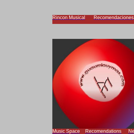
Rincon Musical
Recomendaciones
Music Space
Recomendations
N