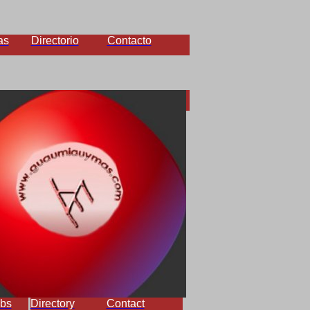
as
Directorio
Contacto
bs
Directory
Contact