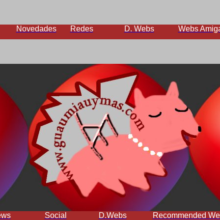
Novedades
Redes
D. Webs
Webs Amig
ews
Social
D.Webs
Recommended We